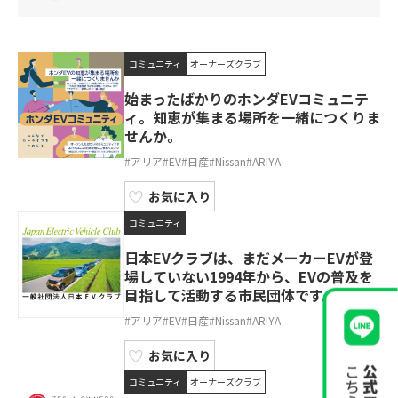
コミュニティ
オーナーズクラブ
始まったばかりのホンダEVコミュニテ
ィ。知恵が集まる場所を一緒につくりま
せんか。
#アリア
#EV
#日産
#Nissan
#ARIYA
お気に入り
コミュニティ
日本EVクラブは、まだメーカーEVが登
場していない1994年から、EVの普及を
目指して活動する市民団体です。
#アリア
#EV
#日産
#Nissan
#ARIYA
お気に入り
コミュニティ
オーナーズクラブ