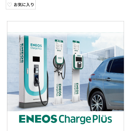
お気に入り