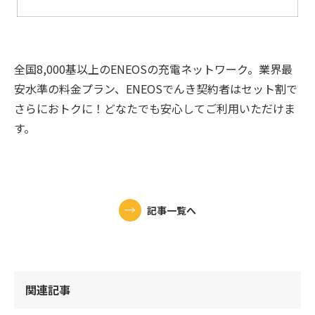
全国8,000基以上のENEOSの充電ネットワーク。業界最
安水準の料金プラン、ENEOSでんき契約者はセット割で
さらにおトクに！どなたでも安心してご利用いただけま
す。
記事一覧へ
関連記事