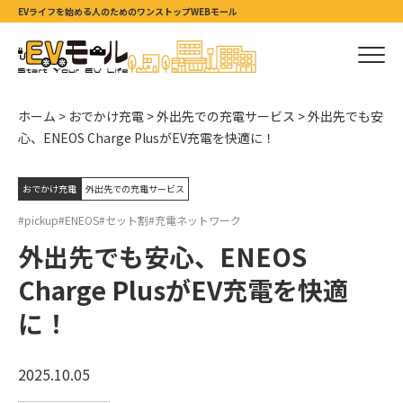
EVライフを始める人のためのワンストップWEBモール
ホーム
>
おでかけ充電
>
外出先での充電サービス
>
外出先でも安
心、ENEOS Charge PlusがEV充電を快適に！
おでかけ充電
外出先での充電サービス
#pickup
#ENEOS
#セット割
#充電ネットワーク
外出先でも安心、ENEOS
Charge PlusがEV充電を快適
に！
2025.10.05